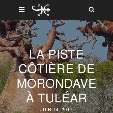
LA PISTE
CÔTIÈRE DE
MORONDAVE
À TULÉAR
JUIN 14, 2017