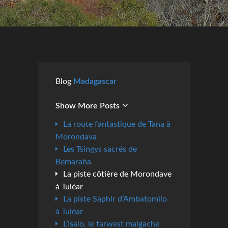
Blog
Madagascar
Show More Posts
La route fantastique de Tana à
Morondava
Les Tsingys sacrés de
Bemaraha
La piste côtière de Morondave
à Tuléar
La piste Saphir d’Ambatomilo
à Tuléar
L’Isalo, le farwest malgache